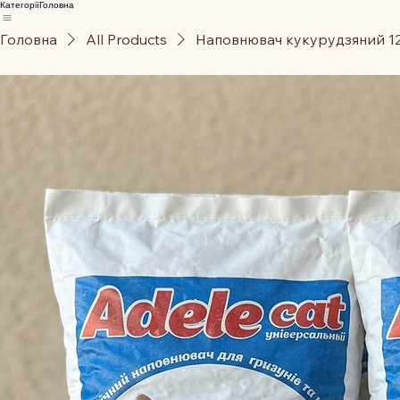
Категорії
Головна
Головна
All Products
Наповнювач кукурудзяний 1