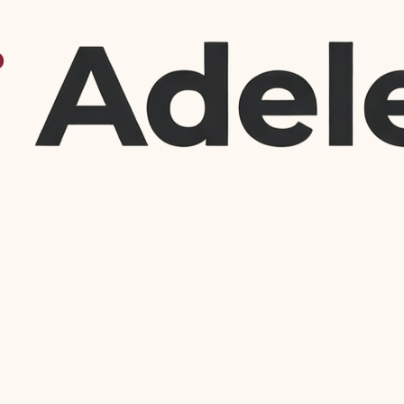
За розміром 
Дрібна
птахі
лапок
Велик
котів 
чіпля
Для яких тв
Завдяки своїй
універсальни
Група твар
Коти (особ