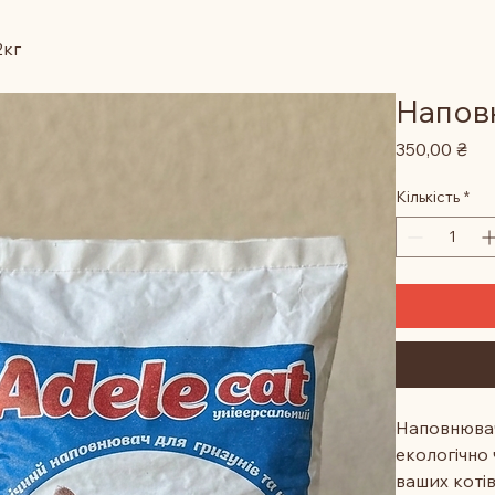
2кг
Наповн
Цін
350,00 ₴
Кількість
*
Наповнювач 
екологічно
ваших коті