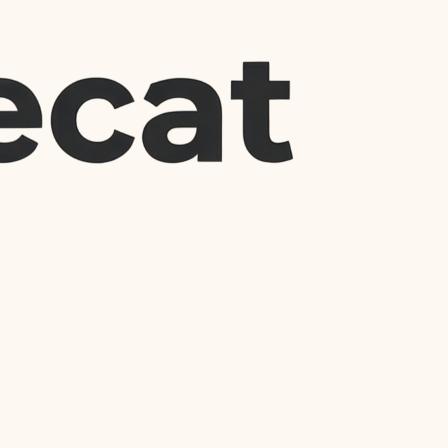
фракції:
 фракція (мікро-гранули / пластівці):
 Призначена для гризунів, 
в та кошенят. Вона надзвичайно м'яка і комфортна для ніжних 
.
а фракція (стандартні пелети):
 Ідеально підходить для дорослих 
і великих гризунів (наприклад, кролів). Важкі гранули не 
ються до шерсті та не розносяться твариною по кімнатах.
арин кукурудзяний наповнювач підходить найкраще?
 делікатній структурі та екологічності, кукурудзяні гранули є 
ми:
ин
Чому варто обрати саме 
кукурудзу?
ливо довгошерсті)
Великі кукурудзяні пелети не 
електризують шерсть і не липнуть 
до лап, залишаючи простір навколо 
лотка чистим. Наявність комкуючих 
варіантів робить прибирання 
секундною справою.