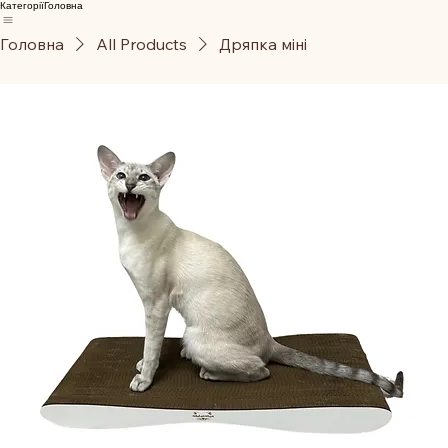
Категорії
Головна
Головна
All Products
Дряпка міні