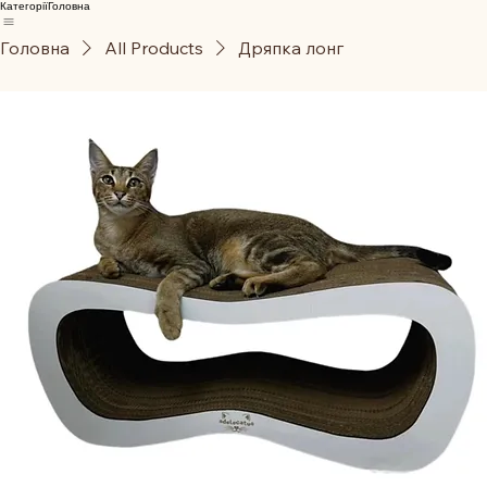
Категорії
Головна
Головна
All Products
Дряпка лонг